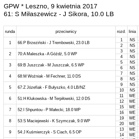
GPW * Leszno, 9 kwietnia 2017
61: S Miłaszewicz - J Sikora, 10.0 LB
runda
przeciwnicy
rozd.
linia
1
NS
1
66:P Brzeziński - J Trembowski, 23.0 LB
2
NS
3
NS
2
70:A Maleszka - A Góźdź, 5.0 WP
4
NS
5
NS
3
69:B Juszczak - M Juszczak, 6.5 WP
6
NS
7
NS
4
68:M Woźniak - M Fechner, 11.0 DS
8
NS
9
NS
5
67:Z Józefiak - F Bułyszko, 4.0 LB/NZ
10
NS
11
WE
6
51:H Klukowska - M Terpiłowski, 12.0 DS
12
WE
15
WE
7
52:I Shpuntou - P Małecki, 18.0 WP
16
WE
19
WE
8
53:S Maciejewski - K Szymczak, 9.0 WP
20
WE
13
WE
9
54:J Kuśmierczyk - S Ciach, 6.5 OP
14
WE