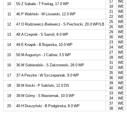
17
WE
10
55:Z Sabała - T Freitag, 17.0 WP
18
WE
21
WE
11
46:P Waliński - W Lisowski, 12.0 WP
22
WE
25
WE
12
47:O Rodziewicz-Bielewicz - S Piechocki, 20.0 WP/LB
26
WE
29
WE
13
48:A Czepnik - S Samól, 8.0 WP
30
WE
23
WE
14
49:E Knapik - B Bojarska, 10.0 WP
24
WE
27
WE
15
50:M Augustyn - J Catlow, 3.5 WP
28
WE
31
WE
16
36:M Sobieralski - S Zakrzewski, 28.0 WP
32
WE
35
WE
17
37:A Peszke - W Szczepaniak, 9.0 WP
36
WE
39
WE
18
38:M Ilnicki - P Saliński, 12.0 DS
40
WE
33
WE
19
39:M Górny - S Masternak, 10.0 WP
34
WE
37
WE
20
40:H Duszyński - B Podgórska, 8.0 WP
38
WE