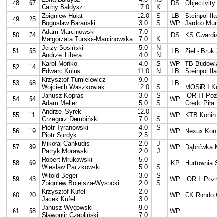
48
67
DS
Objectivity
Cathy Bałdysz
17.0
K
Zbigniew Halat
12.0
S
LB
Steinpol Il
49
25
Bogusław Barański
3.0
S
WP
Jardob Mur
Adam Marcinowski
7.0
50
74
DS
KS Gwardi
Małgorzata Turska-Marcinowska
7.0
K
Jerzy Sosiński
5.0
N
51
55
LB
Ziel - Bruk
Andrzej Libera
4.0
N
Karol Mońko
4.0
S
WP
TB Budowl
52
14
Edward Kulus
11.0
N
LB
Steinpol Il
Krzysztof Tumielewicz
9.0
53
68
LB
Wojciech Waszkowiak
12.0
S
MOSiR I Ko
Janusz Kopras
3.0
S
IOR III Po
54
54
WP
Adam Meller
5.0
S
Credo Piła
Andrzej Syrek
12.0
55
11
WP
KTB Konin
Grzegorz Dembiński
7.0
S
Piotr Tyranowski
4.0
S
56
19
WP
Nexus Kont
Piotr Surdyk
2.5
Mikołaj Cankudis
2.0
J
57
89
WP
Dąbrówka 
Patryk Morawski
2.0
J
Robert Mrukowski
5.0
58
69
KP
Hurtownia
Wiesław Paczkowski
5.0
S
Witold Beger
3.0
S
59
43
WP
IOR II Poz
Zbigniew Borejsza-Wysocki
2.0
S
Krzysztof Kufel
2.0
60
20
WP
CK Rondo 
Jacek Kufel
3.0
Janusz Wygowski
9.0
61
58
WP
Sławomir Czapliński
7.0