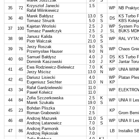
Marek Juszczak
5.0
S
Krzysztof Janecki
1.5
35
72
WP
NB Praktyc
Rafał Milinkiewicz
Marek Bałdysz
13.0
S
KS Turbo 
36
40
DS
Tomasz Struzik
5.0
S
KBS Koleja
Kajetan Wroński
2.5
J
WP
System Po
37
100
Tomasz Pawełczyk
2.5
J
SL
BUKS MDK
Janusz Kalida
7.0
S
38
98
WP
RAL VYTA
Piotr Walczak
21.0
S
Jerzy Roszak
9.0
S
39
76
WP
Chaos Gni
Przemysław Hauser
9.0
N
Samuel Bałdysz
4.0
J
DS
KS Turbo 
40
60
Dominik Kaszowski
3.0
J
KP
Jantar Toru
Ewa Rodziewicz-Bielewicz
7.0
K
41
45
WP
UNIA WIN
Jerzy Mścisz
13.0
N
Dariusz Lisiecki
4.0
WP
Platan Ple
42
41
Eugeniusz Seichter
11.0
N
KP
Rafał Gardzielewski
11.0
43
34
WP
ELEKTROW
Paweł Kolwicz
11.0
Zofia Szczerkowska
2.5
K
44
84
WP
UNIA II Le
Marek Szukała
19.0
S
Bohdan Pliszka
7.0
45
23
KP
Roman Grabowski
2.5
Grom Bemi
Andrzej Mazurek
11.0
S
46
48
WP
UNIA II Le
Andrzej Latanowicz
7.0
S
Andrzej Parmonik
5.0
47
86
LB
Instalko S
Andrzej Rękosiak
7.0
Zofia Bałdysz
4.0
KJ