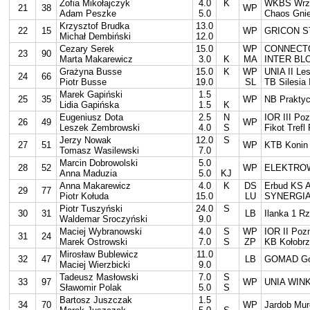
Zofia Mikołajczyk
4.0
K
WKBS Wrz
21
38
WP
Adam Peszke
5.0
Chaos Gni
Krzysztof Brudka
13.0
22
15
WP
GRICON S
Michał Dembiński
12.0
Cezary Serek
15.0
WP
CONNECTO
23
90
Marta Makarewicz
3.0
K
MA
INTER BL
Grażyna Busse
15.0
K
WP
UNIA II Le
24
66
Piotr Busse
19.0
SL
TB Silesia 
Marek Gapiński
1.5
25
35
WP
NB Praktyc
Lidia Gapińska
1.5
K
Eugeniusz Dota
2.5
N
IOR III Po
26
49
WP
Leszek Zembrowski
4.0
S
Fikot Trefl
Jerzy Nowak
12.0
S
27
51
WP
KTB Konin
Tomasz Wasilewski
7.0
Marcin Dobrowolski
5.0
28
52
WP
ELEKTROW
Anna Maduzia
5.0
KJ
Anna Makarewicz
4.0
K
DS
Erbud KS A
29
77
Piotr Kołuda
15.0
LU
SYNERGIA 
Piotr Tuszyński
24.0
S
30
31
LB
Ilanka 1 Rz
Waldemar Sroczyński
9.0
Maciej Wybranowski
4.0
S
WP
IOR II Poz
31
24
Marek Ostrowski
7.0
S
ZP
KB Kołobr
Mirosław Bublewicz
11.0
32
47
LB
GOMAD Go
Maciej Wierzbicki
9.0
Tadeusz Masłowski
7.0
S
33
97
WP
UNIA WIN
Sławomir Polak
5.0
S
Bartosz Juszczak
1.5
34
70
WP
Jardob Mur