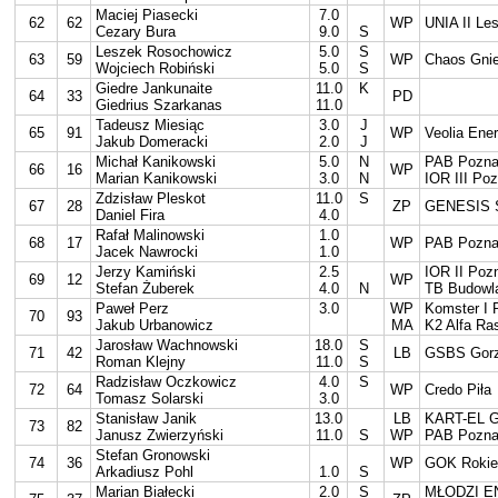
Maciej Piasecki
7.0
62
62
WP
UNIA II Le
Cezary Bura
9.0
S
Leszek Rosochowicz
5.0
S
63
59
WP
Chaos Gni
Wojciech Robiński
5.0
S
Giedre Jankunaite
11.0
K
64
33
PD
Giedrius Szarkanas
11.0
Tadeusz Miesiąc
3.0
J
65
91
WP
Veolia Ene
Jakub Domeracki
2.0
J
Michał Kanikowski
5.0
N
PAB Pozn
66
16
WP
Marian Kanikowski
3.0
N
IOR III Po
Zdzisław Pleskot
11.0
S
67
28
ZP
GENESIS S
Daniel Fira
4.0
Rafał Malinowski
1.0
68
17
WP
PAB Pozn
Jacek Nawrocki
1.0
Jerzy Kamiński
2.5
IOR II Poz
69
12
WP
Stefan Żuberek
4.0
N
TB Budowl
Paweł Perz
3.0
WP
Komster I 
70
93
Jakub Urbanowicz
MA
K2 Alfa Ra
Jarosław Wachnowski
18.0
S
71
42
LB
GSBS Gorz
Roman Klejny
11.0
S
Radzisław Oczkowicz
4.0
S
72
64
WP
Credo Piła
Tomasz Solarski
3.0
Stanisław Janik
13.0
LB
KART-EL G
73
82
Janusz Zwierzyński
11.0
S
WP
PAB Pozn
Stefan Gronowski
74
36
WP
GOK Rokie
Arkadiusz Pohl
1.0
S
Marian Białecki
2.0
S
MŁODZI E