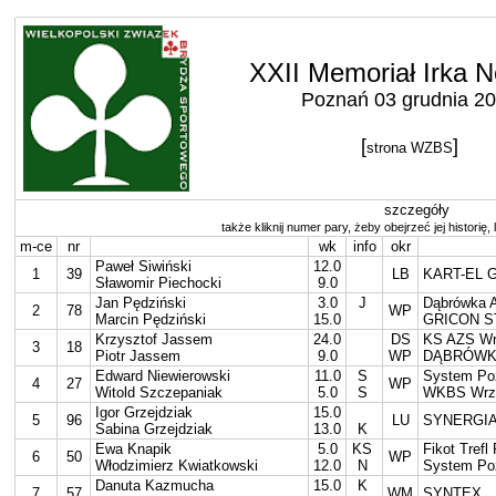
XXII Memoriał Irka 
Poznań 03 grudnia 2
[
]
strona WZBS
szczegóły
także kliknij numer pary, żeby obejrzeć jej historię, 
m-ce
nr
wk
info
okr
Paweł Siwiński
12.0
1
39
LB
KART-EL G
Sławomir Piechocki
9.0
Jan Pędziński
3.0
J
Dąbrówka 
2
78
WP
Marcin Pędziński
15.0
GRICON S
Krzysztof Jassem
24.0
DS
KS AZS Wra
3
18
Piotr Jassem
9.0
WP
DĄBRÓWKA
Edward Niewierowski
11.0
S
System Po
4
27
WP
Witold Szczepaniak
5.0
S
WKBS Wrz
Igor Grzejdziak
15.0
5
96
LU
SYNERGIA 
Sabina Grzejdziak
13.0
K
Ewa Knapik
5.0
KS
Fikot Trefl
6
50
WP
Włodzimierz Kwiatkowski
12.0
N
System Po
Danuta Kazmucha
15.0
K
7
57
WM
SYNTEX