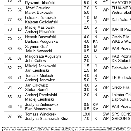
75
37
ZP
Ryszard Urbański
5.0
S
AMATOR S
Józef Grewling
7.0
S
FLUX-MED
76
32
WP
Marek Bukowski
5.0
Wełna Sko
Łukasz Józkowiak
1.0
M
77
63
WP
Dąbrówka 
Kajetan Gościański
1.5
J
Maciej Masłowski
2.0
S
78
13
WP
IOR III Po
Andrzej Plewiński
N
Henryk Duszyński
4.0
N
Credo Piła
79
26
WP
Barbara Podgórska
4.0
KN
WKBS Wrz
Szymon Graś
0.5
M
80
65
WP
PAB Pozn
Jakub Nawrocki
0.5
M
Małgorzata Augustyn
2.0
K
PAB Pozn
81
87
WP
John Catlow
2.0
DK Stokrot
Mikołaj Jankowski
1.5
J
82
79
WP
Dąbrówka 
Jan Cieśliński
1.5
M
Tomasz Mieloch
4.0
S
83
71
WP
TB Budowl
Andrzej Janowicz
5.0
S
Jan Olkowicz
4.0
S
84
56
WP
Credo Piła
Stefan Samól
3.0
S
Andrzej Przybylski
2.0
N
Lokator Gn
85
81
WP
Maciej Cieśliński
Dąbrówka 
Justyna Zielniewicz
0.5
KM
86
46
WP
PAB Pozn
Ewa Morawska
0.5
KM
Tomasz Winciorek
18.0
SW
SPS CONS
87
92
Justyna Stachowiak-Kluz
7.0
K
WP
GRICON S
Pary_nohourglass.4.1.0.25 ©Jan Romański'2005, strona wygenerowana 2017-12-03 o 17