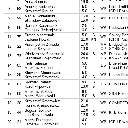
Anna Sarniak
19.0
K
Andrzej Kędzierski
5.0
Fikot Trefl
8
53
WP
Krzysztof Krause
5.0
S
IOR I Pozn
Maciej Sobieralski
15.0
S
9
99
WP
ELEKTROW
Stanisław Zakrzewski
15.0
S
Bartosz Kaczmarek
2.5
J
10
88
WP
Budowlani 
Grzegorz Jędrzejewski
3.0
J
Stefan Masternak
5.0
S
Sokoły Po
11
75
WP
Jadwiga Nowak
11.0
KN
IOR II Poz
Przemysław Zawada
17.0
MA
Bridge24.pl
12
22
Leszek Sztyrak
19.0
OP
SYNIS Opo
Włodzimierz Starkowski
24.0
S
MP
Diebold Nix
13
73
Stanisław Gołębiowski
24.0
DS
KS AZS Wra
Piotr Kulesza
5.0
Bluerefrige
14
83
DS
Mirosław Fechner
7.0
Erbud KS A
Sławomir Maciejewski
5.0
15
29
WP
Platan Ple
Krzysztof Szymczak
4.0
S
Ryszard Pałasz
9.0
S
16
61
DS
COMFORT S
Karol Filipowicz
13.0
S
Mirosław Małecki
9.0
17
80
WP
SBS Polon
Marek Wichtowski
5.0
S
Krzysztof Kotorowicz
21.0
18
30
WP
CONNECTO
Konrad Araszkiewicz
21.0
Bogdan Świątek
12.0
S
19
44
WP
KTB Konin
Jan Borychowski
12.0
S
Marek Domagała
4.0
20
21
WP
IOR I Pozn
Jarosław Lubczyński
5.0