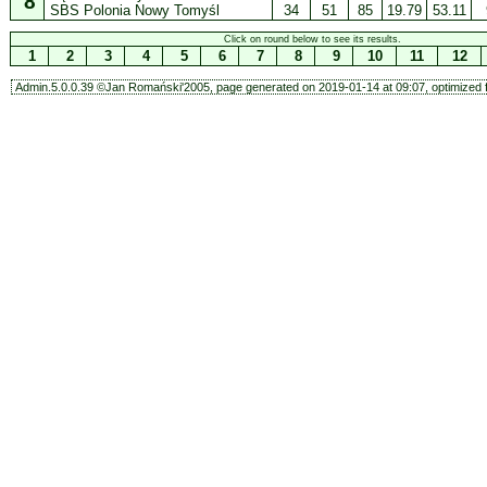
8
SBS Polonia Nowy Tomyśl
34
51
85
19.79
53.11
Click on round below to see its results.
1
2
3
4
5
6
7
8
9
10
11
12
Admin.5.0.0.39 ©Jan Romański'2005, page generated on 2019-01-14 at 09:07, optimized f