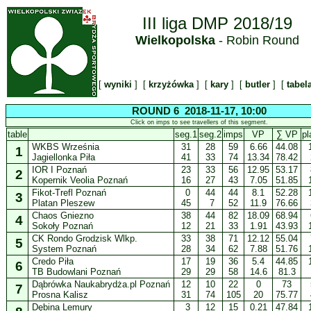
III liga DMP 2018/19
Wielkopolska
- Robin Round
[
wyniki
] [
krzyżówka
] [
kary
] [
butler
] [
tabel
ROUND 6 2018-11-17, 10:00
Click on imps to see travellers of this segment.
table
seg.1
seg.2
imps
VP
∑ VP
pl
WKBS Września
31
28
59
6.66
44.08
1
Jagiellonka Piła
41
33
74
13.34
78.42
IOR I Poznań
23
33
56
12.95
53.17
2
Kopernik Veolia Poznań
16
27
43
7.05
51.85
Fikot-Trefl Poznań
0
44
44
8.1
52.28
3
Platan Pleszew
45
7
52
11.9
76.66
Chaos Gniezno
38
44
82
18.09
68.94
4
Sokoły Poznań
12
21
33
1.91
43.93
CK Rondo Grodzisk Wlkp.
33
38
71
12.12
55.04
5
System Poznań
28
34
62
7.88
51.76
Credo Piła
17
19
36
5.4
44.85
6
TB Budowlani Poznań
29
29
58
14.6
81.3
Dąbrówka Naukabrydża.pl Poznań
12
10
22
0
73
7
Prosna Kalisz
31
74
105
20
75.77
Dębina Lemury
3
12
15
0.21
47.84