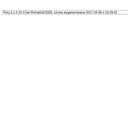
Pary.4.1.0.23 ©Jan Romański'2005, strona wygenerowana 2017-04-09 o 16:29:42