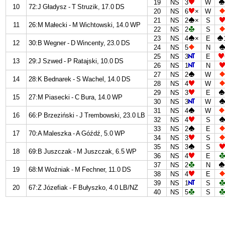
19
NS
3
W
10
72:J Gładysz - T Struzik, 17.0 DS
20
NS
6
×
W
21
NS
2
×
S
11
26:M Małecki - M Wichtowski, 14.0 WP
22
NS
2
S
23
NS
4
×
E
12
30:B Wegner - D Wincenty, 23.0 DS
24
NS
5
N
25
NS
3
E
13
29:J Szwed - P Ratajski, 10.0 DS
26
NS
1
N
27
NS
2
W
14
28:K Bednarek - S Wachel, 14.0 DS
28
NS
4
W
29
NS
3
E
15
27:M Piasecki - C Bura, 14.0 WP
30
NS
3
W
31
NS
4
W
16
66:P Brzeziński - J Trembowski, 23.0 LB
32
NS
4
S
33
NS
2
E
17
70:A Maleszka - A Góźdź, 5.0 WP
34
NS
3
S
35
NS
3
S
18
69:B Juszczak - M Juszczak, 6.5 WP
36
NS
4
E
37
NS
2
N
19
68:M Woźniak - M Fechner, 11.0 DS
38
NS
4
E
39
NS
1
S
20
67:Z Józefiak - F Bułyszko, 4.0 LB/NZ
40
NS
5
S