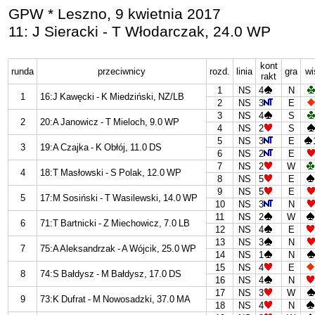
GPW * Leszno, 9 kwietnia 2017
11: J Sieracki - T Włodarczak, 24.0 WP
kont
runda
przeciwnicy
rozd.
linia
gra
wi
rakt
1
NS
4
N
1
16:J Kawęcki - K Miedziński, NZ/LB
2
NS
3
E
3
NS
4
S
2
20:A Janowicz - T Mieloch, 9.0 WP
4
NS
2
S
5
NS
3
E
3
19:A Czajka - K Obłój, 11.0 DS
6
NS
2
E
7
NS
2
W
4
18:T Masłowski - S Polak, 12.0 WP
8
NS
5
E
9
NS
5
E
5
17:M Sosiński - T Wasilewski, 14.0 WP
10
NS
3
N
11
NS
2
W
6
71:T Bartnicki - Z Miechowicz, 7.0 LB
12
NS
4
E
13
NS
3
N
7
75:A Aleksandrzak - A Wójcik, 25.0 WP
14
NS
1
N
15
NS
4
E
8
74:S Bałdysz - M Bałdysz, 17.0 DS
16
NS
4
N
17
NS
3
W
9
73:K Dufrat - M Nowosadzki, 37.0 MA
18
NS
4
N